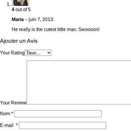
4
out of 5
Maria
–
juin 7, 2013
:
He really is the cutest little man. Swoooon!
Ajouter un Avis
Your Rating
Your Review
Nom
*
E-mail
*