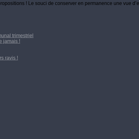
propositions ! Le souci de conserver en permanence une vue d’
unal trimestriel
e jamais !
s ravis !