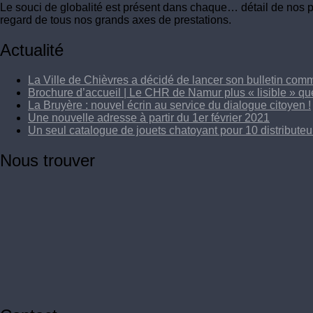
Le souci de globalité est présent dans chaque… détail de nos 
regard de tous nos grands axes de prestations.
Actualité
La Ville de Chièvres a décidé de lancer son bulletin comm
Brochure d’accueil | Le CHR de Namur plus « lisible » qu
La Bruyère : nouvel écrin au service du dialogue citoyen !
Une nouvelle adresse à partir du 1er février 2021
Un seul catalogue de jouets chatoyant pour 10 distributeur
Nous trouver