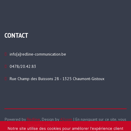
CONTACT
info[a]redline-communication.be
0478/20.42.83
Rue Champ des Buissons 28 - 1325 Chaumont-Gistoux
Powered by
Redline
, Design by
A2com
| En naviguant sur ce site, vous
acceptez notre
politique de confidentialité
.
Notre site utilise des cookies pour améliorer l'expérience client