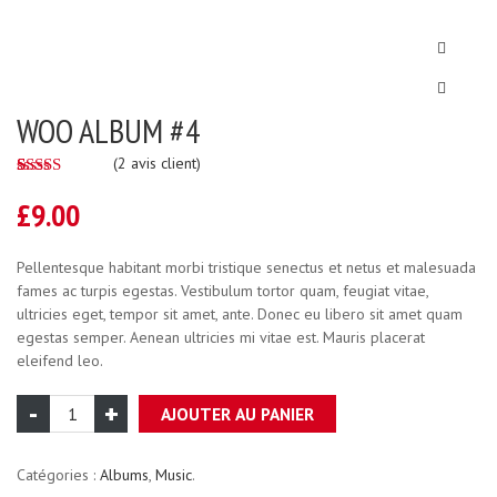
WOO ALBUM #4
(
2
avis client)
5.00
5
2
out of
based on
£
9.00
customer
ratings
Pellentesque habitant morbi tristique senectus et netus et malesuada
fames ac turpis egestas. Vestibulum tortor quam, feugiat vitae,
ultricies eget, tempor sit amet, ante. Donec eu libero sit amet quam
egestas semper. Aenean ultricies mi vitae est. Mauris placerat
eleifend leo.
AJOUTER AU PANIER
Catégories :
Albums
,
Music
.