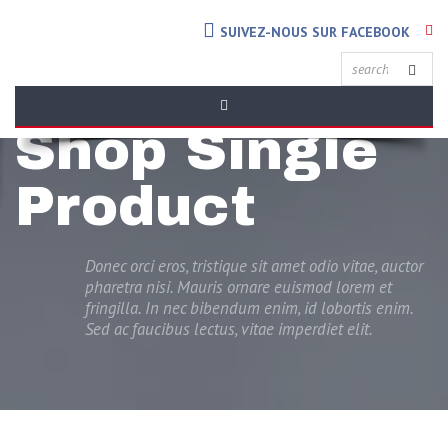
SUIVEZ-NOUS SUR FACEBOOK
Shop Single
Product
Donec orci eros, tristique sit amet odio vitae, auctor
pharetra nisi. Mauris ornare euismod lorem et
fringilla. In nec bibendum enim, id lobortis enim.
Sed ac faucibus lectus, vitae imperdiet elit.