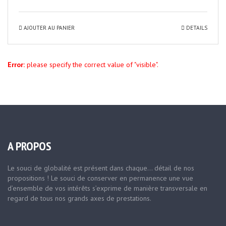
AJOUTER AU PANIER
DETAILS
Error:
please specify the correct value of "visible".
A PROPOS
Le souci de globalité est présent dans chaque… détail de nos
propositions ! Le souci de conserver en permanence une vue
d’ensemble de vos intérêts s’exprime de manière transversale en
regard de tous nos grands axes de prestations.