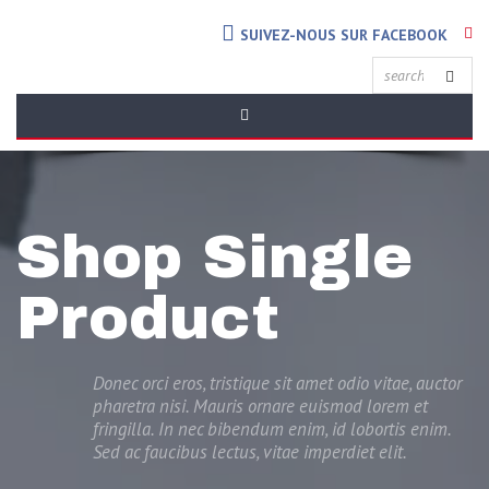
SUIVEZ-NOUS SUR FACEBOOK
Shop Single
Product
Donec orci eros, tristique sit amet odio vitae, auctor
pharetra nisi. Mauris ornare euismod lorem et
fringilla. In nec bibendum enim, id lobortis enim.
Sed ac faucibus lectus, vitae imperdiet elit.