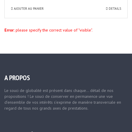
AJOUTER AU PANIER
DETAILS
Error:
please specify the correct value of "visible".
A PROPOS
Le souci de globalité est présent dans chaque… détail de nos
propositions ! Le souci de conserver en permanence une vue
d’ensemble de vos intérêts s’exprime de manière transversale en
regard de tous nos grands axes de prestations.