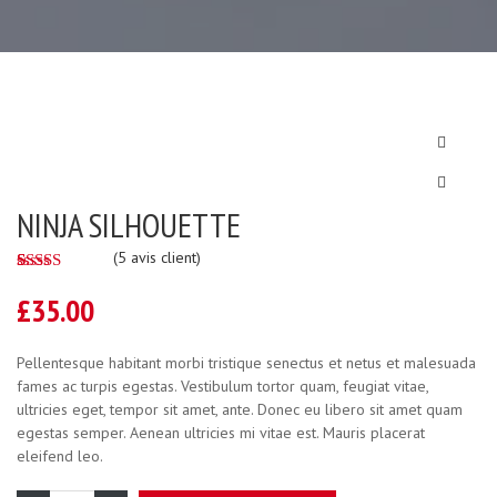
NINJA SILHOUETTE
(
5
avis client)
4.00
5
5
out
of
based
£
35.00
on
customer
ratings
Pellentesque habitant morbi tristique senectus et netus et malesuada
fames ac turpis egestas. Vestibulum tortor quam, feugiat vitae,
ultricies eget, tempor sit amet, ante. Donec eu libero sit amet quam
egestas semper. Aenean ultricies mi vitae est. Mauris placerat
eleifend leo.