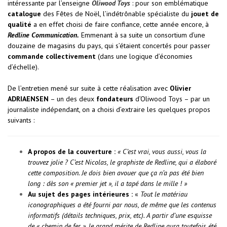
intéressante par l’enseigne
Oliwood Toys
: pour son emblématique
catalogue
des Fêtes de Noël, l’indétrônable spécialiste du
jouet de
qualité
a en effet choisi de faire confiance, cette année encore, à
Redline Communication.
Emmenant à sa suite un consortium d’une
douzaine de magasins du pays, qui s’étaient concertés pour passer
commande collectivement
(dans une logique d’économies
d’échelle).
De l’entretien mené sur suite à cette réalisation avec
Olivier
ADRIAENSEN
– un des deux
fondateurs
d’Oliwood Toys – par un
journaliste indépendant, on a choisi d’extraire les quelques propos
suivants :
A propos de la couverture :
« C’est vrai, vous aussi, vous la
trouvez jolie ? C’est Nicolas, le graphiste de Redline, qui a élaboré
cette composition. Je dois bien avouer que ça n’a pas été bien
long : dès son « premier jet », il a tapé dans le mille ! »
Au sujet des pages intérieures :
«
Tout le matériau
iconographiques a été fourni par nous, de même que les contenus
informatifs (détails techniques, prix, etc). A partir d’une esquisse
de « chemin de fer », le grand mérite de Redline aura toutefois été