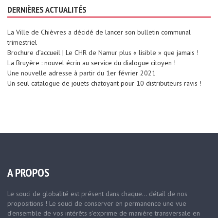
DERNIÈRES ACTUALITÉS
La Ville de Chièvres a décidé de lancer son bulletin communal
trimestriel
Brochure d’accueil | Le CHR de Namur plus « lisible » que jamais !
La Bruyère : nouvel écrin au service du dialogue citoyen !
Une nouvelle adresse à partir du 1er février 2021
Un seul catalogue de jouets chatoyant pour 10 distributeurs ravis !
A PROPOS
Le souci de globalité est présent dans chaque… détail de nos
propositions ! Le souci de conserver en permanence une vue
d’ensemble de vos intérêts s’exprime de manière transversale en