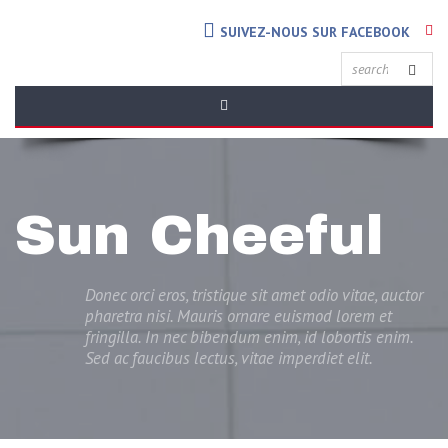
SUIVEZ-NOUS SUR FACEBOOK
Sun Cheeful
Donec orci eros, tristique sit amet odio vitae, auctor
pharetra nisi. Mauris ornare euismod lorem et
fringilla. In nec bibendum enim, id lobortis enim.
Sed ac faucibus lectus, vitae imperdiet elit.