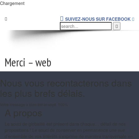
Chargement
SUIVEZ-NOUS SUR FACEBOOK
Merci – web
Nous vous recontacterons dans
les plus brefs délais.
Votre message a bien été envoyé.
100%
A propos
Le souci de globalité est présent dans chaque… détail de nos
propositions ! Le souci de conserver en permanence une vue
d’ensemble de vos intérêts s’exprime de manière transversale en