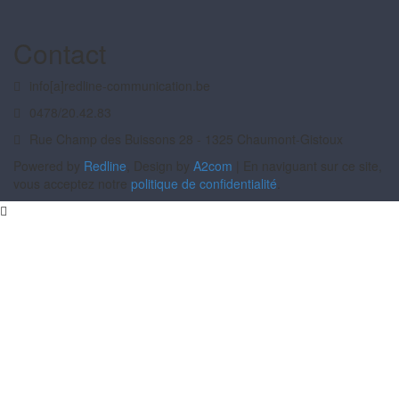
Contact
info[a]redline-communication.be
0478/20.42.83
Rue Champ des Buissons 28 - 1325 Chaumont-Gistoux
Powered by
Redline
, Design by
A2com
| En naviguant sur ce site,
vous acceptez notre
politique de confidentialité
.