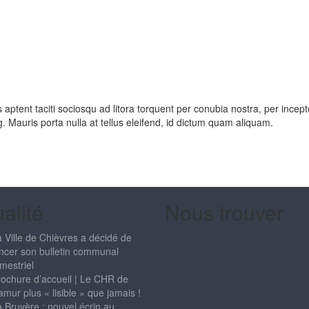
 aptent taciti sociosqu ad litora torquent per conubia nostra, per incep
 Mauris porta nulla at tellus eleifend, id dictum quam aliquam.
alité
Nous trouver
 Ville de Chièvres a décidé de
ncer son bulletin communal
imestriel
ochure d’accueil | Le CHR de
mur plus « lisible » que jamais !
 Bruyère : nouvel écrin au