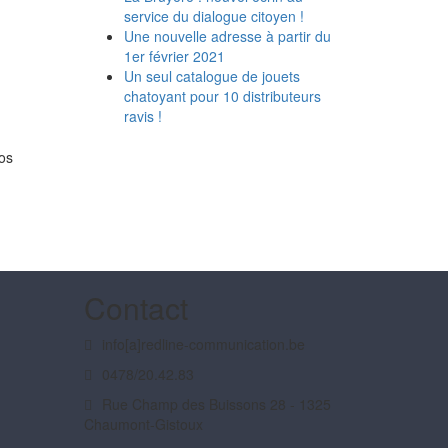
service du dialogue citoyen !
Une nouvelle adresse à partir du
1er février 2021
Un seul catalogue de jouets
chatoyant pour 10 distributeurs
ravis !
tos
Contact
info[a]redline-communication.be
0478/20.42.83
Rue Champ des Buissons 28 - 1325
Chaumont-Gistoux