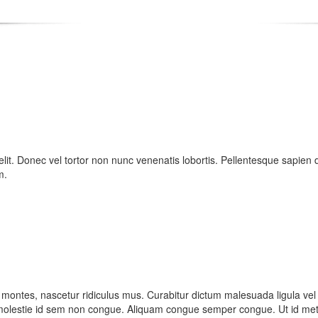
 elit. Donec vel tortor non nunc venenatis lobortis. Pellentesque sapien 
m.
 montes, nascetur ridiculus mus. Curabitur dictum malesuada ligula vel
s molestie id sem non congue. Aliquam congue semper congue. Ut id met