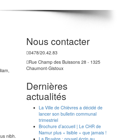
Nous contacter
0478/20.42.83
Rue Champ des Buissons 28 - 1325
Chaumont-Gistoux
diam,
Dernières
actualités
La Ville de Chièvres a décidé de
lancer son bulletin communal
trimestriel
Brochure d’accueil | Le CHR de
Namur plus « lisible » que jamais !
us nibh.
La Bruyère : nouvel écrin au