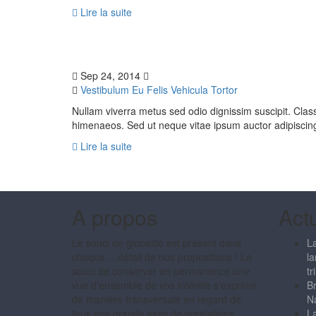
Lire la suite
Sep 24, 2014
Vestibulum Eu Felis Vehicula Tortor
Nullam viverra metus sed odio dignissim suscipit. Class
himenaeos. Sed ut neque vitae ipsum auctor adipiscing.
Lire la suite
A propos
Actu
Le souci de globalité est présent dans
La
chaque… détail de nos propositions ! Le
la
souci de conserver en permanence une
tr
vue d’ensemble de vos intérêts s’exprime
Br
de manière transversale en regard de
Na
tous nos grands axes de prestations.
La